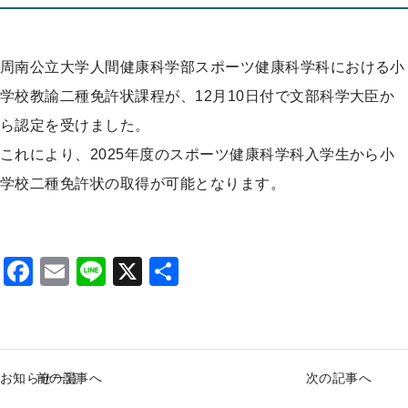
プ
周南公立大学人間健康科学部スポーツ健康科学科における小
学校教諭二種免許状課程が、12月10日付で文部科学大臣か
ら認定を受けました。
これにより、2025年度のスポーツ健康科学科入学生から小
学校二種免許状の取得が可能となります。
F
E
Li
X
S
a
m
n
h
c
ai
e
ar
e
l
e
お知らせ一覧
前の記事へ
次の記事へ
b