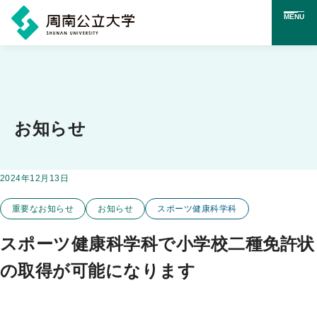
MENU
メ
イ
ン
コ
お知らせ
ン
テ
掲載日：
2024年12月13日
この投稿のカテゴリー
ン
重要なお知らせ
お知らせ
スポーツ健康科学科
ツ
に
スポーツ健康科学科で小学校二種免許状
ス
の取得が可能になります
キ
ッ