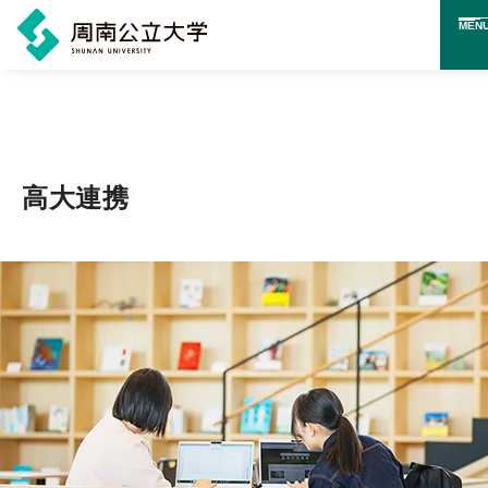
MEN
メ
イ
ン
コ
高大連携
ン
テ
ン
ツ
に
ス
キ
ッ