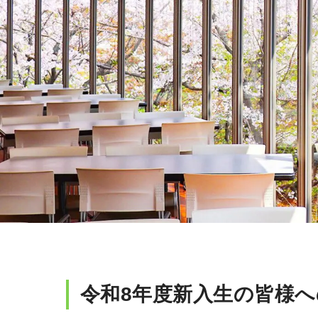
ッ
プ
令和8年度新入生の皆様