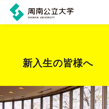
メ
イ
ン
コ
ン
新入生の皆様へ
テ
ン
ツ
に
ス
キ