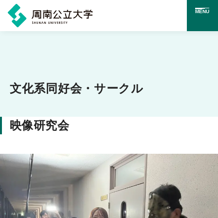
MENU
メ
イ
ン
コ
文化系同好会・サークル
ン
テ
映像研究会
ン
ツ
に
ス
キ
ッ