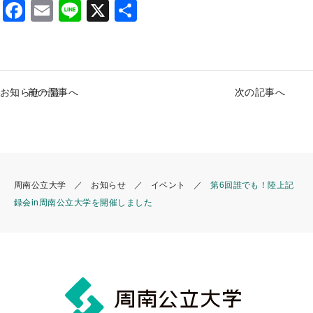
F
E
Li
X
S
a
m
n
h
c
ai
e
ar
e
l
e
お知らせ一覧
前の記事へ
次の記事へ
b
o
o
k
周南公立大学
お知らせ
イベント
第6回誰でも！陸上記
録会in周南公立大学を開催しました