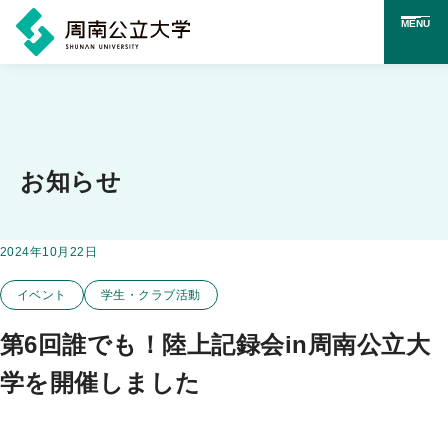
MENU
メ
イ
ン
コ
お知らせ
ン
テ
掲載日：
2024年10月22日
この投稿のカテゴリー
ン
イベント
学生・クラブ活動
ツ
に
第6回誰でも！陸上記録会in周南公立大
ス
学を開催しました
キ
ッ