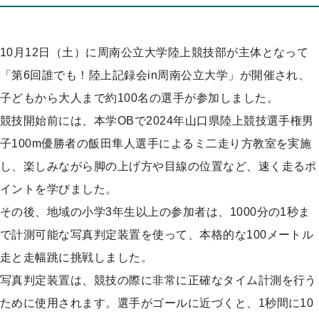
プ
10月12日（土）に周南公立大学陸上競技部が主体となって
「第6回誰でも！陸上記録会in周南公立大学」が開催され、
子どもから大人まで約100名の選手が参加しました。
競技開始前には、本学OBで2024年山口県陸上競技選手権男
子100m優勝者の飯田隼人選手によるミ二走り方教室を実施
し、楽しみながら脚の上げ方や目線の位置など、速く走るポ
イントを学びました。
その後、地域の小学3年生以上の参加者は、1000分の1秒ま
で計測可能な写真判定装置を使って、本格的な100メートル
走と走幅跳に挑戦しました。
写真判定装置は、競技の際に非常に正確なタイム計測を行う
ために使用されます。選手がゴールに近づくと、1秒間に10