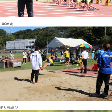
100m走
走り幅跳び