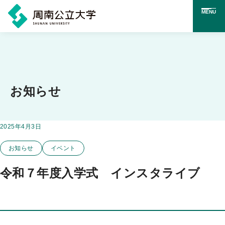
MENU
メ
イ
ン
コ
お知らせ
ン
テ
掲載日：
2025年4月3日
この投稿のカテゴリー
ン
お知らせ
イベント
ツ
に
令和７年度入学式 インスタライブ
ス
キ
ッ