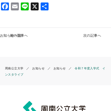
F
E
Li
X
S
a
m
n
h
c
ai
e
ar
e
l
e
お知らせ一覧
前の記事へ
次の記事へ
b
o
o
k
周南公立大学
お知らせ
お知らせ
令和７年度入学式 イ
ンスタライブ