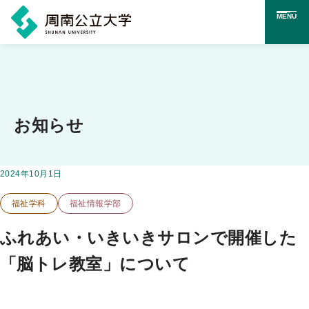
MENU
メ
イ
ン
コ
お知らせ
ン
テ
掲載日：
2024年10月1日
この投稿のカテゴリー
ン
福祉学科
福祉情報学部
ツ
に
ふれあい・いきいきサロンで開催した
ス
「脳トレ教室」について
キ
ッ