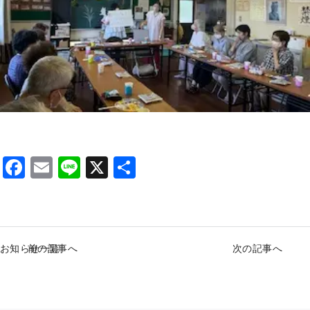
F
E
Li
X
S
a
m
n
h
c
ai
e
ar
e
l
e
お知らせ一覧
前の記事へ
次の記事へ
b
o
o