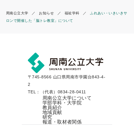
k
周南公立大学
お知らせ
福祉学科
ふれあい・いきいきサ
ロンで開催した「脳トレ教室」について
〒745-8566 山口県周南市学園台843-4-
2
TEL：（代表）0834-28-0411
周南公立大学について
学部学科・大学院
教員紹介
地域貢献
研究
報道・取材者関係