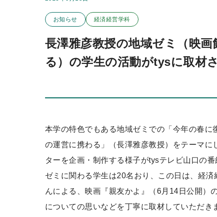
この投稿のカテゴリー
ッ
お知らせ
経済経営学科
プ
長澤雅彦教授の地域ゼミ（映画
る）の学生の活動がtysに取材
本学の特色でもある地域ゼミでの「今年の春に
の運営に携わる」（長澤雅彦教授）をテーマに
ターを企画・制作する様子がtysテレビ山口の番
ゼミに関わる学生は20名おり、この日は、経
んによる、映画『親友かよ』（6月14日公開）
についての思いなどを丁寧に取材していただき