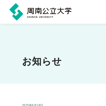
メ
イ
ン
コ
ン
お知らせ
テ
ン
ツ
に
ス
キ
掲載日：
2025年6月18日