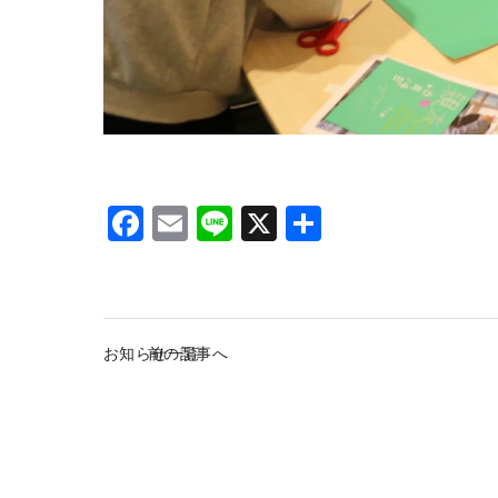
F
E
Li
X
S
a
m
n
h
c
ai
e
ar
e
l
e
お知らせ一覧
前の記事へ
b
o
o
k