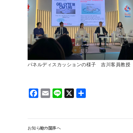
パネルディスカッションの様子 吉川客員教授
F
E
Li
X
S
a
m
n
h
c
ai
e
ar
e
l
e
お知らせ一覧
前の記事へ
b