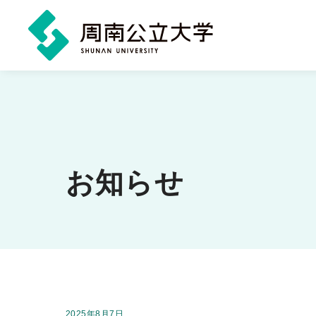
メ
イ
ン
コ
ン
お知らせ
テ
ン
ツ
に
ス
キ
掲載日：
2025年8月7日