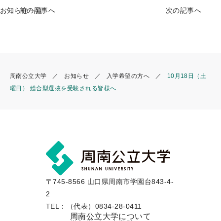
e
l
e
お知らせ一覧
前の記事へ
次の記事へ
b
o
o
k
周南公立大学
お知らせ
入学希望の方へ
10月18日（土
曜日） 総合型選抜を受験される皆様へ
〒745-8566 山口県周南市学園台843-4-
2
TEL：（代表）0834-28-0411
周南公立大学について