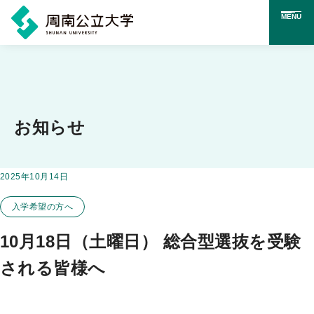
MENU
メ
イ
ン
コ
お知らせ
ン
テ
掲載日：
2025年10月14日
この投稿のカテゴリー
ン
入学希望の方へ
ツ
に
10月18日（土曜日） 総合型選抜を受験
ス
される皆様へ
キ
ッ