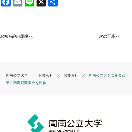
F
E
Li
X
S
a
m
n
h
c
ai
e
ar
e
l
e
お知らせ一覧
前の記事へ
次の記事へ
b
o
o
k
周南公立大学
お知らせ
お知らせ
周南公立大学吹奏楽部
第２回定期演奏会を開催