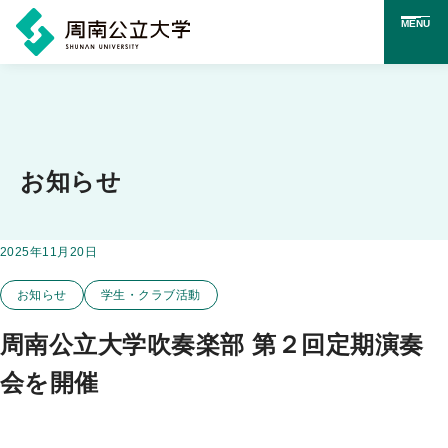
MENU
メ
イ
ン
コ
お知らせ
ン
テ
掲載日：
2025年11月20日
この投稿のカテゴリー
ン
お知らせ
学生・クラブ活動
ツ
に
周南公立大学吹奏楽部 第２回定期演奏
ス
会を開催
キ
ッ