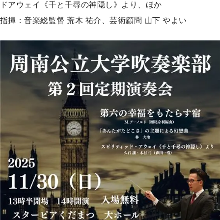
ドアウェイ《千と千尋の神隠し》より、ほか
指揮：音楽総監督 荒木 祐介、芸術顧問 山下 やよい