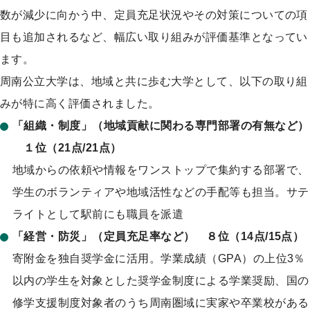
数が減少に向かう中、定員充足状況やその対策についての項
目も追加されるなど、幅広い取り組みが評価基準となってい
ます。
周南公立大学は、地域と共に歩む大学として、以下の取り組
みが特に高く評価されました。
「組織・制度」（地域貢献に関わる専門部署の有無など）
１位（21点/21点）
地域からの依頼や情報をワンストップで集約する部署で、
学生のボランティアや地域活性などの手配等も担当。サテ
ライトとして駅前にも職員を派遣
「経営・防災」（定員充足率など） ８位（14点/15点）
寄附金を独自奨学金に活用。学業成績（GPA）の上位3％
以内の学生を対象とした奨学金制度による学業奨励、国の
修学支援制度対象者のうち周南圏域に実家や卒業校がある