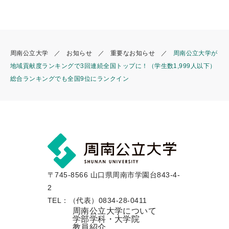
o
o
k
周南公立大学
お知らせ
重要なお知らせ
周南公立大学が
地域貢献度ランキングで3回連続全国トップに！（学生数1,999人以下）
総合ランキングでも全国9位にランクイン
〒745-8566 山口県周南市学園台843-4-
2
TEL：（代表）0834-28-0411
周南公立大学について
学部学科・大学院
教員紹介