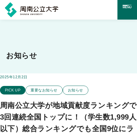
MENU
メ
イ
ン
コ
お知らせ
ン
テ
掲載日：
2025年12月2日
この投稿のカテゴリー
ン
PICK UP
重要なお知らせ
お知らせ
ツ
に
周南公立大学が地域貢献度ランキングで
ス
3回連続全国トップに！（学生数1,999人
キ
以下）総合ランキングでも全国9位にラ
ッ