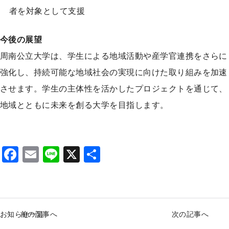
者を対象として支援
今後の展望
周南公立大学は、学生による地域活動や産学官連携をさらに
強化し、持続可能な地域社会の実現に向けた取り組みを加速
させます。学生の主体性を活かしたプロジェクトを通じて、
地域とともに未来を創る大学を目指します。
F
E
Li
X
S
a
m
n
h
c
ai
e
ar
e
l
e
お知らせ一覧
前の記事へ
次の記事へ
b