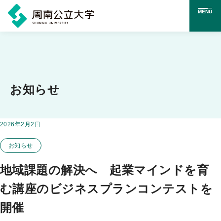
MENU
メ
イ
ン
コ
お知らせ
ン
テ
掲載日：
2026年2月2日
この投稿のカテゴリー
ン
お知らせ
ツ
に
地域課題の解決へ 起業マインドを育
ス
む講座のビジネスプランコンテストを
キ
開催
ッ