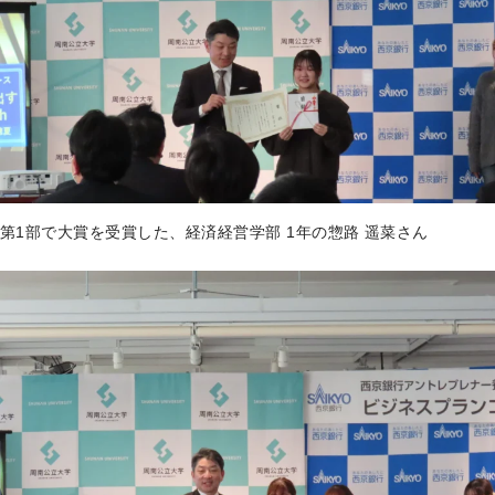
第1部で大賞を受賞した、経済経営学部 1年の惣路 遥菜さん