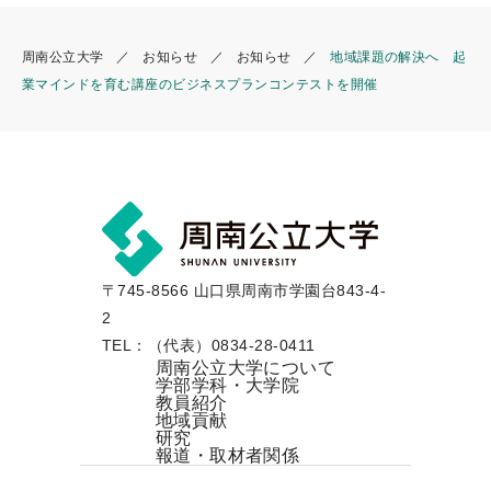
k
周南公立大学
お知らせ
お知らせ
地域課題の解決へ 起
業マインドを育む講座のビジネスプランコンテストを開催
〒745-8566 山口県周南市学園台843-4-
2
TEL：（代表）0834-28-0411
周南公立大学について
学部学科・大学院
教員紹介
地域貢献
研究
報道・取材者関係