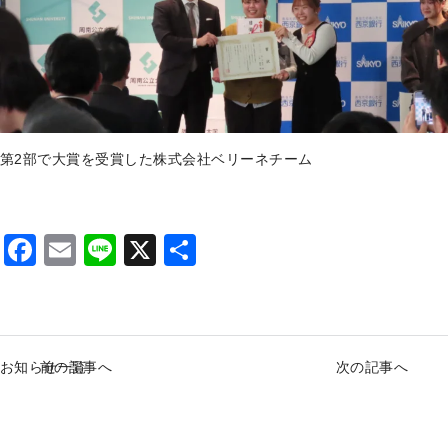
第2部で大賞を受賞した株式会社ベリーネチーム
F
E
Li
X
S
a
m
n
h
c
ai
e
ar
e
l
e
お知らせ一覧
前の記事へ
次の記事へ
b
o
o