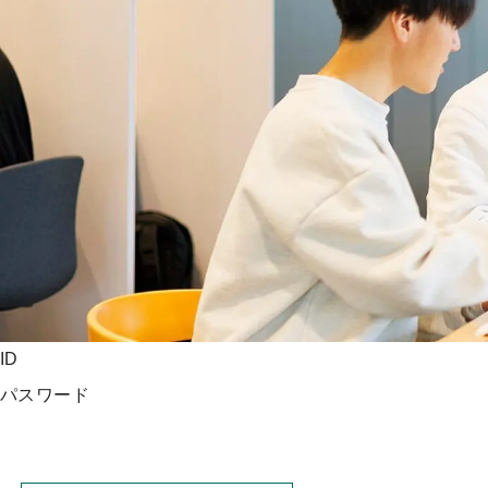
ッ
プ
ID
パスワード