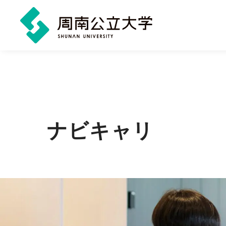
メ
イ
ン
コ
ン
ナビキャリ
テ
ン
ツ
に
ス
キ