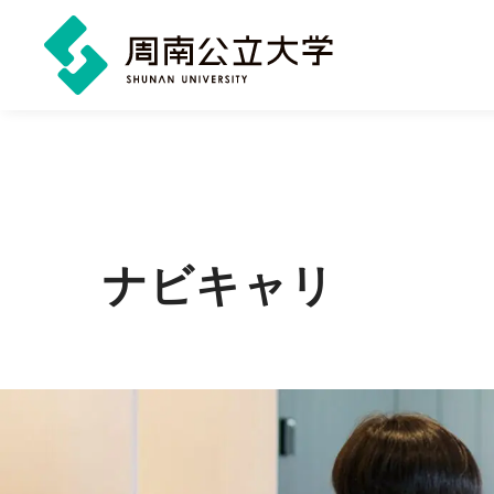
メ
イ
ン
コ
ン
ナビキャリ
テ
ン
ツ
に
ス
キ