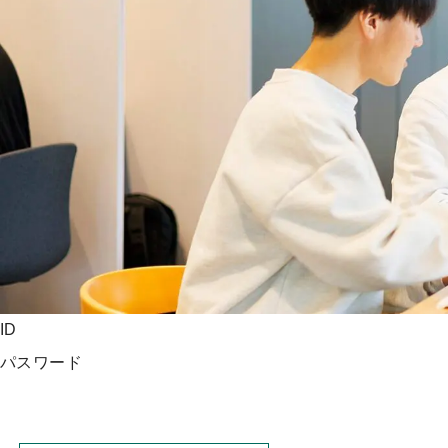
ッ
プ
ID
パスワード