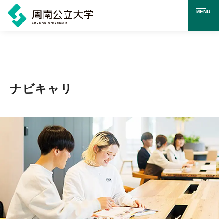
MENU
メ
イ
ン
コ
ナビキャリ
ン
テ
ン
ツ
に
ス
キ
ッ