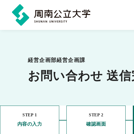
メ
イ
ン
経営企画部経営企画課
コ
お問い合わせ 送信
ン
テ
ン
ツ
に
STEP 1
STEP 2
ス
内容の入力
確認画面
キ