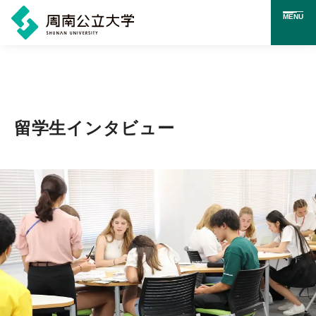
MENU
メ
イ
ン
コ
留学生インタビュー
ン
テ
ン
ツ
に
ス
キ
ッ