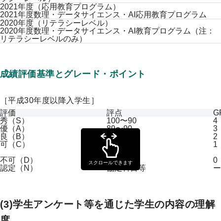
2021年度（応用教育プログラム）
2021年度数理・データサイエンス・AI応用教育プログラム
2020年度（リテラシーレベル）
2020年度数理・データサイエンス・AI教育プログラム（注：
リテラシーレベルのみ）
成績評価基準とグレード・ポイント
［平成30年度以降入学生］
評価
評点
G
秀（S）
100〜90
4
優（A）
89〜90
3
良（B）
79〜70
2
可（C）
69〜60
1
不可（D）
59〜0
0
スクロールできます
認定（N）
協定科目等
ー
(3)学生アンケート等を通じた学生の内容の理解
度