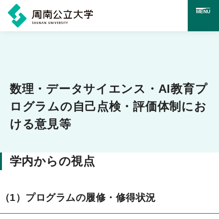
MENU
メ
イ
ン
コ
数理・データサイエンス・AI教育プ
ン
ログラムの自己点検・評価体制にお
テ
ける意見等
ン
ツ
学内からの視点
に
ス
キ
（1）プログラムの履修・修得状況
ッ