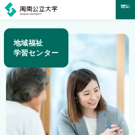
MENU
メ
イ
地域福祉
ン
学習センター
コ
ン
テ
ン
ツ
に
ス
キ
ッ