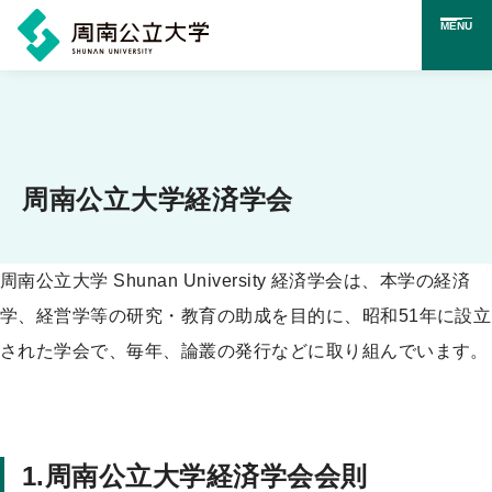
MENU
メ
イ
ン
コ
周南公立大学経済学会
ン
テ
周南公立大学 Shunan University 経済学会は、本学の経済
ン
学、経営学等の研究・教育の助成を目的に、昭和51年に設立
ツ
された学会で、毎年、論叢の発行などに取り組んでいます。
に
ス
キ
1.周南公立大学経済学会会則
ッ