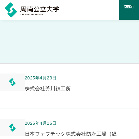
MENU
メ
イ
ン
コ
ン
テ
2025年4月23日
ン
株式会社芳川鉄工所
ツ
に
ス
2025年4月15日
キ
ッ
日本ファブテック株式会社防府工場（総