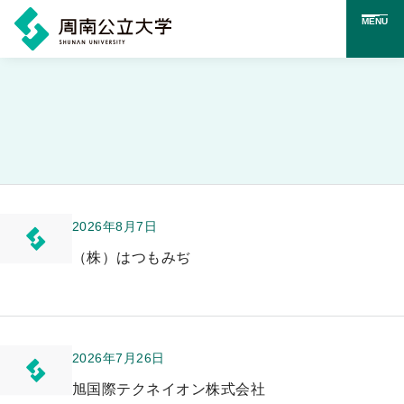
MENU
メ
イ
ン
コ
ン
テ
2026年8月7日
ン
（株）はつもみぢ
ツ
に
ス
2026年7月26日
キ
ッ
旭国際テクネイオン株式会社