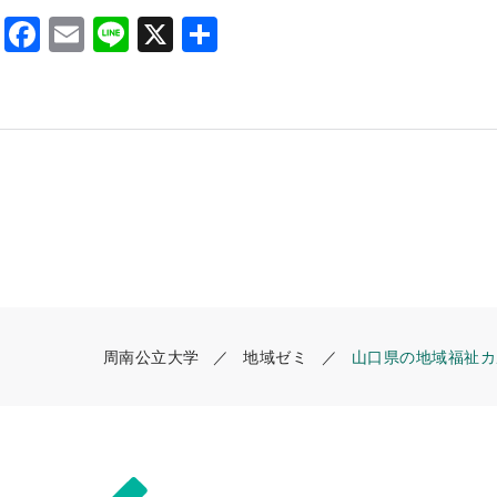
F
E
Li
X
S
a
m
n
h
c
ai
e
ar
e
l
e
b
o
o
k
周南公立大学
地域ゼミ
山口県の地域福祉カ