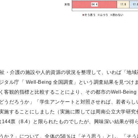
福祉・介護の施設や人的資源の状況を整理して、いわば「地
ル庁「 Well-Being 全国調査」という調査結果を見つ
観的指標と比較することにより、その都市のWell-Bein
どうだろうか」「学生アンケートと対照させれば、若者らし
実施することにしました（実施に際しては周南公立大学研究
は144票（8.4）と限られたものでしたが、興味深い結果が得
うか？」について、全体の58％は「そう思う」とし、「そう