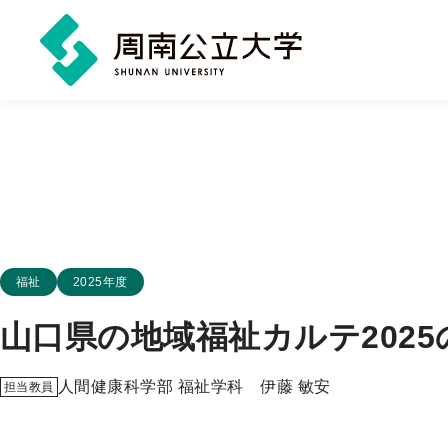
メ
イ
ン
コ
ン
テ
この地域ゼミのカテゴリー
福祉
2025年度
ン
山口県の地域福祉カルテ2025
ツ
に
人間健康科学部 福祉学科 伊藤 敏安
担当教員
ス
キ