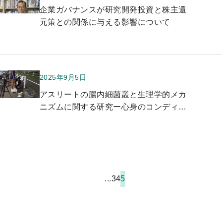
プ
企業ガバナンスが研究開発投資と株主還
元策との関係に与える影響について
2025年9月5日
アスリートの腸内細菌叢と生理学的メカ
ニズムに関する研究ー心身のコンディシ
ョン維持と健康管理対策ー
...
3
4
5