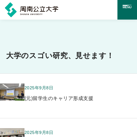
MENU
メ
イ
ン
コ
大学のスゴい研究、見せます！
ン
テ
ン
2025年9月8日
ツ
(元)留学生のキャリア形成支援
に
ス
キ
ッ
2025年9月8日