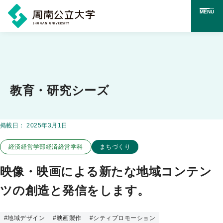
MENU
メ
イ
ン
コ
教育・研究シーズ
ン
テ
掲載日：
2025年3月1日
この教育・研究シーズのカテゴリー
この教育・研究シーズに関連するキーワード
ン
経済経営学部経済経営学科
まちづくり
ツ
に
映像・映画による新たな地域コンテン
ス
ツの創造と発信をします。
キ
ッ
#
地域デザイン
#
映画製作
#
シティプロモーション