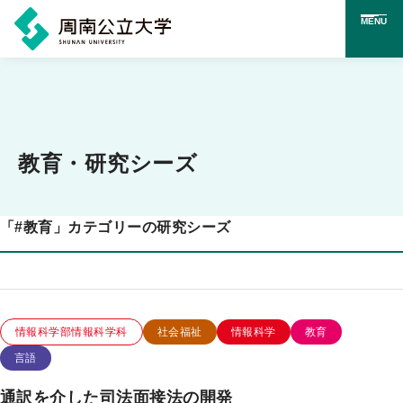
MENU
メ
イ
ン
コ
教育・研究シーズ
ン
テ
「
#
教育」カテゴリーの研究シーズ
ン
ツ
に
ス
この研究のカテゴリー
この研究のキーワード
情報科学部情報科学科
社会福祉
情報科学
教育
キ
言語
ッ
通訳を介した司法面接法の開発