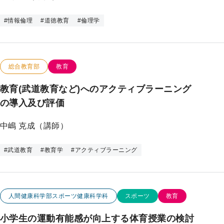
#
情報倫理
#
道徳教育
#
倫理学
この研究のカテゴリー
この研究のキーワード
総合教育部
教育
教育(武道教育など)へのアクティブラーニング
の導入及び評価
中嶋 克成（講師）
#
武道教育
#
教育学
#
アクティブラーニング
この研究のカテゴリー
この研究のキーワード
人間健康科学部スポーツ健康科学科
スポーツ
教育
小学生の運動有能感が向上する体育授業の検討