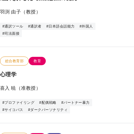
プ
羽渕 由子（教授）
#
通訳ツール
#
通訳者
#
日本語会話能力
#
外国人
#
司法面接
この研究のカテゴリー
この研究のキーワード
総合教育部
教育
心理学
喜入 暁（准教授）
#
プロファイリング
#
配偶戦略
#
パートナー暴力
#
サイコパス
#
ダークパーソナリティ