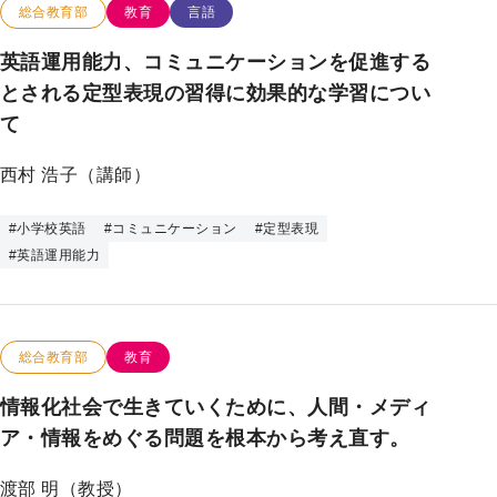
この研究のカテゴリー
この研究のキーワード
総合教育部
教育
言語
英語運用能力、コミュニケーションを促進する
とされる定型表現の習得に効果的な学習につい
て
西村 浩子（講師）
#
小学校英語
#
コミュニケーション
#
定型表現
#
英語運用能力
この研究のカテゴリー
この研究のキーワード
総合教育部
教育
情報化社会で生きていくために、人間・メディ
ア・情報をめぐる問題を根本から考え直す。
渡部 明（教授）