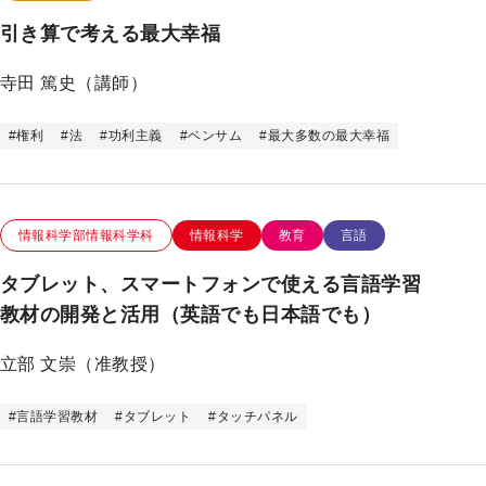
引き算で考える最大幸福
寺田 篤史（講師）
#
権利
#
法
#
功利主義
#
ベンサム
#
最大多数の最大幸福
この研究のカテゴリー
この研究のキーワード
情報科学部情報科学科
情報科学
教育
言語
タブレット、スマートフォンで使える言語学習
教材の開発と活用（英語でも日本語でも）
立部 文崇（准教授）
#
言語学習教材
#
タブレット
#
タッチパネル