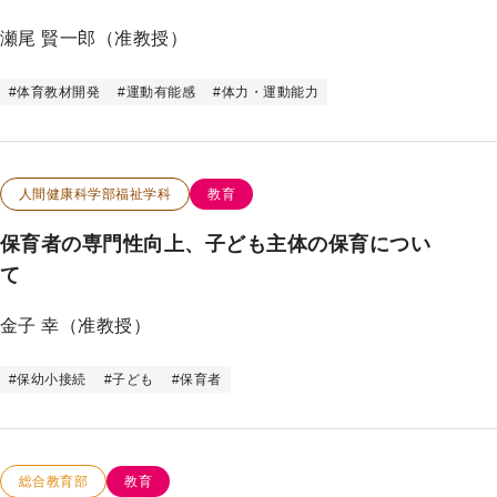
瀬尾 賢一郎（准教授）
#
体育教材開発
#
運動有能感
#
体力・運動能力
この研究のカテゴリー
この研究のキーワード
人間健康科学部福祉学科
教育
保育者の専門性向上、子ども主体の保育につい
て
金子 幸（准教授）
#
保幼小接続
#
子ども
#
保育者
この研究のカテゴリー
この研究のキーワード
総合教育部
教育