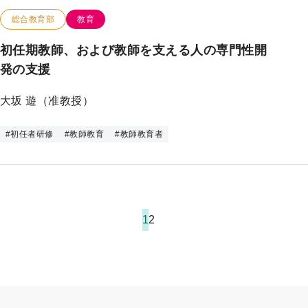
この研究のカテゴリー
この研究のキーワード
総合教育部
教育
初任期教師、および教師を支える人の専門性開
発の支援
大坂 遊（准教授）
#
初任者研修
#
教師教育
#
教師教育者
1
2