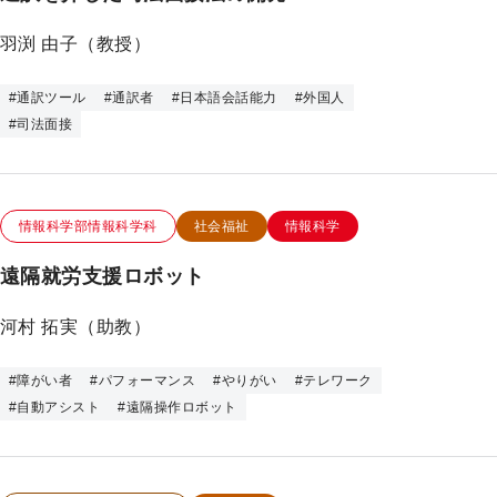
プ
羽渕 由子（教授）
#
通訳ツール
#
通訳者
#
日本語会話能力
#
外国人
#
司法面接
この研究のカテゴリー
この研究のキーワード
情報科学部情報科学科
社会福祉
情報科学
遠隔就労支援ロボット
河村 拓実（助教）
#
障がい者
#
パフォーマンス
#
やりがい
#
テレワーク
#
自動アシスト
#
遠隔操作ロボット