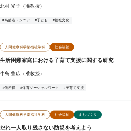
北村 光子（准教授）
#
高齢者・シニア
#
子ども
#
福祉文化
この研究のカテゴリー
この研究のキーワード
人間健康科学部福祉学科
社会福祉
生活困難家庭における子育て支援に関する研究
牛島 豊広（准教授）
#
低所得
#
保育ソーシャルワーク
#
子育て支援
この研究のカテゴリー
この研究のキーワード
人間健康科学部福祉学科
社会福祉
まちづくり
だれ一人取り残さない防災を考えよう