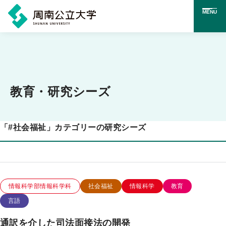
MENU
メ
イ
ン
コ
教育・研究シーズ
ン
テ
「
#
社会福祉」カテゴリーの研究シーズ
ン
ツ
に
ス
この研究のカテゴリー
この研究のキーワード
情報科学部情報科学科
社会福祉
情報科学
教育
キ
言語
ッ
通訳を介した司法面接法の開発