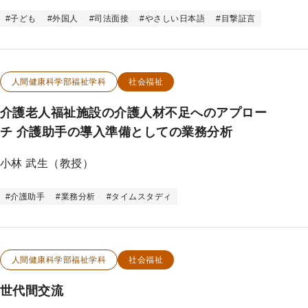
#
子ども
#
外国人
#
司法面接
#
やさしい日本語
#
目撃証言
この研究のカテゴリー
この研究のキーワード
人間健康科学部福祉学科
社会福祉
介護老人福祉施設の介護人材不足へのアプロー
チ 介護助手の導入準備としての業務分析
小林 武生（教授）
#
介護助手
#
業務分析
#
タイムスタディ
この研究のカテゴリー
この研究のキーワード
人間健康科学部福祉学科
社会福祉
世代間交流