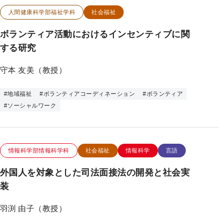
この研究のカテゴリー
この研究のキーワード
人間健康科学部福祉学科
社会福祉
ボランティア活動におけるインセンティブに関
する研究
守本 友美（教授）
#
地域福祉
#
ボランティアコーディネーション
#
ボランティア
#
ソーシャルワーク
この研究のカテゴリー
この研究のキーワード
情報科学部情報科学科
社会福祉
情報科学
言語
外国人を対象とした司法面接法の開発と社会実
装
羽渕 由子（教授）