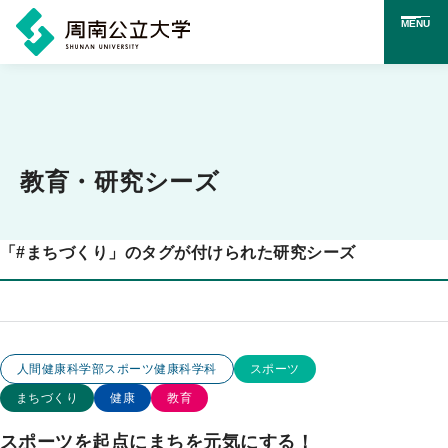
MENU
メ
イ
ン
コ
教育・研究シーズ
ン
テ
「
#
まちづくり」のタグが付けられた研究シーズ
ン
ツ
に
ス
この研究のカテゴリー
この研究のキーワード
人間健康科学部スポーツ健康科学科
スポーツ
キ
まちづくり
健康
教育
ッ
スポーツを起点にまちを元気にする！