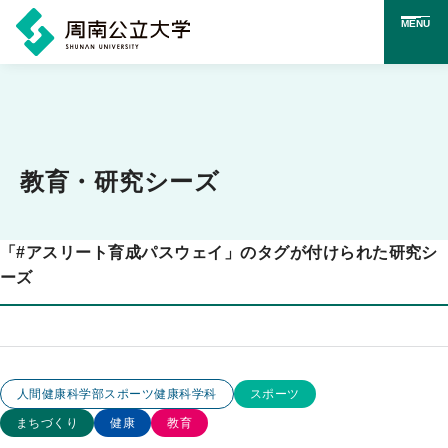
MENU
メ
イ
ン
コ
教育・研究シーズ
ン
テ
「
#
アスリート育成パスウェイ」のタグが付けられた研究シ
ン
ーズ
ツ
に
ス
この研究のカテゴリー
この研究のキーワード
人間健康科学部スポーツ健康科学科
スポーツ
キ
まちづくり
健康
教育
ッ