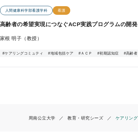
ッ
この研究のカテゴリー
この研究のキーワード
人間健康科学部看護学科
看護
プ
高齢者の希望実現につなぐACP実践プログラムの開発
家根 明子（教授）
#
ケアリングコミュティ
#
地域包括ケア
#
ＡＣＰ
#
初期認知症
#
高齢者
周南公立大学
教育・研究シーズ
ケアリング