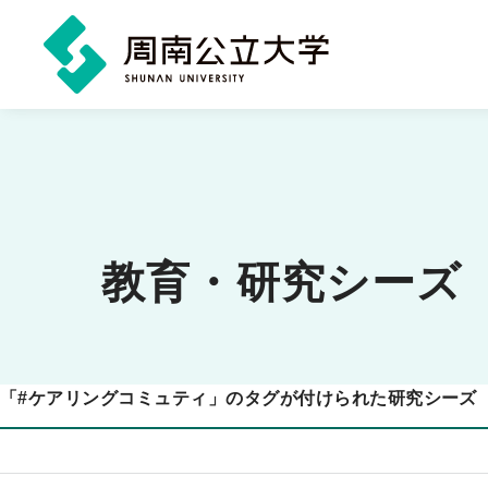
メ
イ
ン
コ
ン
教育・研究シーズ
テ
ン
ツ
「
#
ケアリングコミュティ」のタグが付けられた研究シーズ
に
ス
キ