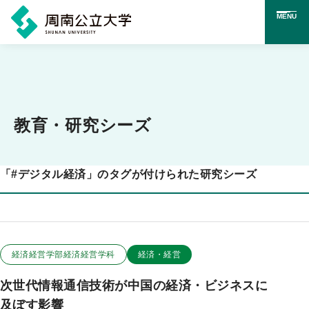
MENU
メ
イ
ン
コ
教育・研究シーズ
ン
テ
「
#
デジタル経済」のタグが付けられた研究シーズ
ン
ツ
に
ス
この研究のカテゴリー
この研究のキーワード
経済経営学部経済経営学科
経済・経営
キ
次世代情報通信技術が中国の経済・ビジネスに
ッ
及ぼす影響