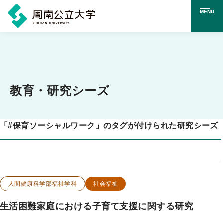
MENU
メ
イ
ン
コ
教育・研究シーズ
ン
テ
「
#
保育ソーシャルワーク」のタグが付けられた研究シーズ
ン
ツ
に
ス
この研究のカテゴリー
この研究のキーワード
人間健康科学部福祉学科
社会福祉
キ
生活困難家庭における子育て支援に関する研究
ッ