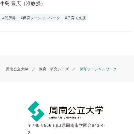
牛島 豊広（准教授）
プ
#
低所得
#
保育ソーシャルワーク
#
子育て支援
周南公立大学
教育・研究シーズ
保育ソーシャルワーク
〒745-8566 山口県周南市学園台843-4-
2