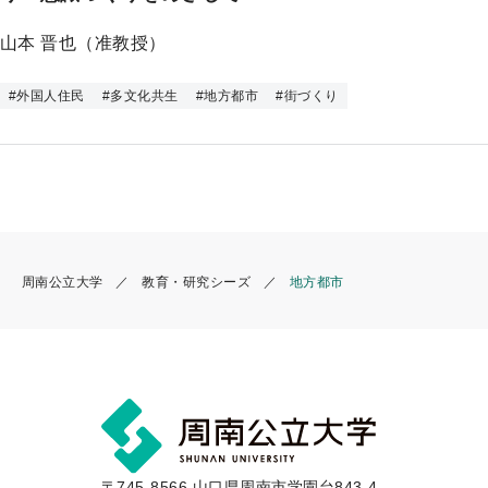
プ
山本 晋也（准教授）
#
外国人住民
#
多文化共生
#
地方都市
#
街づくり
周南公立大学
教育・研究シーズ
地方都市
〒745-8566 山口県周南市学園台843-4-