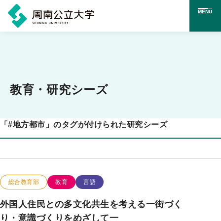
MENU
メ
イ
ン
コ
教育・研究シーズ
ン
テ
「
#
地方都市」のタグが付けられた研究シーズ
ン
ツ
に
ス
この研究のカテゴリー
この研究のキーワード
総合教育部
教育
言語
キ
外国人住民との多文化共生を考える一街づく
ッ
り・意識づくりをめざして一