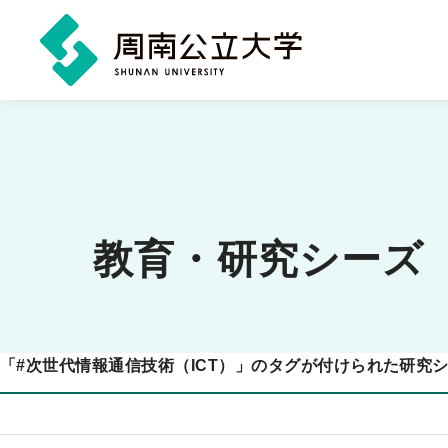
メ
イ
ン
コ
ン
教育・研究シーズ
テ
ン
ツ
「
#
次世代情報通信技術（ICT）」のタグが付けられた研究
に
ス
キ