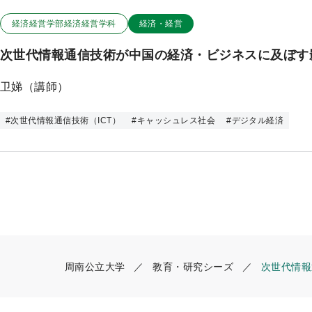
ッ
この研究のカテゴリー
この研究のキーワード
経済経営学部経済経営学科
経済・経営
プ
次世代情報通信技術が中国の経済・ビジネスに及ぼす
卫娣（講師）
#
次世代情報通信技術（ICT）
#
キャッシュレス社会
#
デジタル経済
周南公立大学
教育・研究シーズ
次世代情報