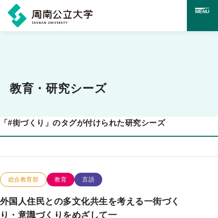
MENU
メ
イ
ン
コ
教育・研究シーズ
ン
テ
「
#
街づくり」のタグが付けられた研究シーズ
ン
ツ
に
ス
この研究のカテゴリー
この研究のキーワード
総合教育部
教育
言語
キ
外国人住民との多文化共生を考える一街づく
ッ
り・意識づくりをめざして一