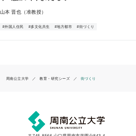
プ
山本 晋也（准教授）
#
外国人住民
#
多文化共生
#
地方都市
#
街づくり
周南公立大学
教育・研究シーズ
街づくり
〒745-8566 山口県周南市学園台843-4-