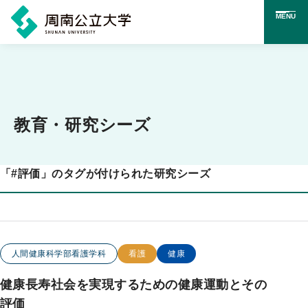
MENU
メ
イ
ン
コ
教育・研究シーズ
ン
テ
「
#
評価」のタグが付けられた研究シーズ
ン
ツ
に
ス
この研究のカテゴリー
この研究のキーワード
人間健康科学部看護学科
看護
健康
キ
健康長寿社会を実現するための健康運動とその
ッ
評価