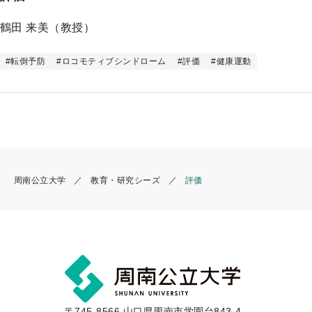
プ
鶴田 来美（教授）
#
転倒予防
#
ロコモティブシンドローム
#
評価
#
健康運動
周南公立大学
教育・研究シーズ
評価
〒745-8566 山口県周南市学園台843-4-