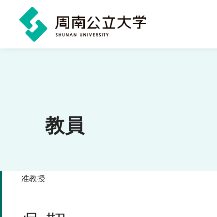
メ
イ
ン
コ
ン
教員
テ
ン
ツ
准教授
に
ス
キ