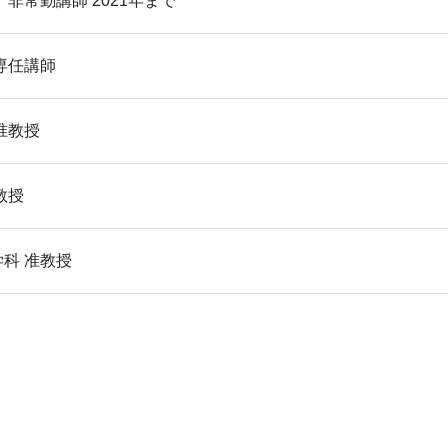
 非常勤講師 2021年まで
 専任講師
准教授
教授
学科 准教授