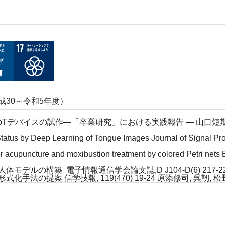
30～令和5年度）
IoTデバイスの試作―「卒業研究」における実践報告 ― 山口短期大学研
Status by Deep Learning of Tongue Images Journal of Signa
r acupuncture and moxibustion treatment by colored Petri net
の構築 電子情報通信学会論文誌,D J104-D(6) 217-227 甘
の提案 信学技報, 119(470) 19-24 原添修司, 呉靭, 松野