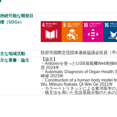
持続可能な開発目
標（SDGs）
防府市国際交流団体連絡協議会役員（平成
主な地域活動
【論文】
主な著書・論文
・Arduinoを使ったUSB扇風機Web制御
思 2024年
・Automatic Diagnosis of Organ Health 
崎偉 2023年
・Construction of a human body model fo
Wu, Mitsuru Nakata, Qi-Wei Ge 2021年
・カラーペトリネットによる東洋医学の人体モデル
・格文法を用いた言語系統分類のための形式化手法