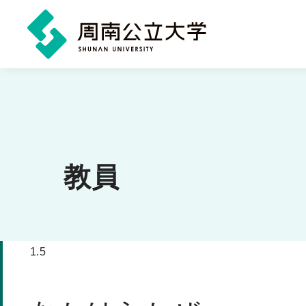
メ
イ
ン
コ
ン
教員
テ
ン
ツ
1.5
に
ス
キ