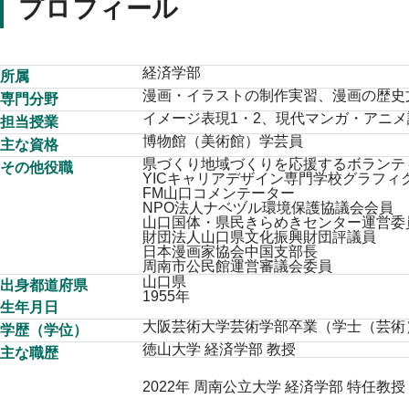
プロフィール
経済学部
所属
漫画・イラストの制作実習、漫画の歴史
専門分野
イメージ表現1・2、現代マンガ・アニメ
担当授業
博物館（美術館）学芸員
主な資格
県づくり地域づくりを応援するボランテ
その他役職
YICキャリアデザイン専門学校グラフ
FM山口コメンテーター
NPO法人ナベヅル環境保護協議会会員
山口国体・県民きらめきセンター運営委
財団法人山口県文化振興財団評議員
日本漫画家協会中国支部長
周南市公民館運営審議会委員
山口県
出身都道府県
1955年
生年月日
大阪芸術大学芸術学部卒業（学士（芸術
学歴（学位）
徳山大学 経済学部 教授
主な職歴
2022年 周南公立大学 経済学部 特任教授