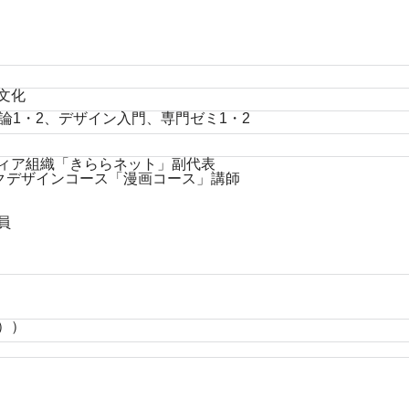
文化
論1・2、デザイン入門、専門ゼミ1・2
ィア組織「きららネット」副代表
ィクデザインコース「漫画コース」講師
員
））