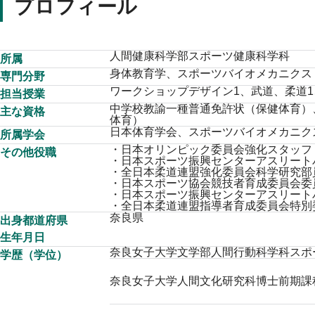
プロフィール
人間健康科学部スポーツ健康科学科
所属
身体教育学、スポーツバイオメカニクス
専門分野
ワークショップデザイン1、武道、柔道1
担当授業
中学校教諭一種普通免許状（保健体育）
主な資格
体育）
日本体育学会、スポーツバイオメカニク
所属学会
・日本オリンピック委員会強化スタッフ
その他役職
・日本スポーツ振興センターアスリートパ
・全日本柔道連盟強化委員会科学研究部員
・日本スポーツ協会競技者育成委員会委員（
・日本スポーツ振興センターアスリートパ
・全日本柔道連盟指導者育成委員会特別委
奈良県
出身都道府県
生年月日
奈良女子大学文学部人間行動科学科スポー
学歴（学位）
奈良女子大学人間文化研究科博士前期課程