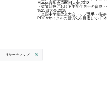
日本体育学会第69回大会,2018.
・柔道競技における中学生選手の育成・強
第25回大会,2018.
・全国中学校柔道大会トップ選手・指導
PDCAサイクルの習慣化を目指して-.日
リサーチマップ