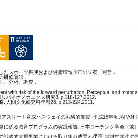
したスポーツ振興および健康増進企画の立案、運営．
の研修講師．
ト、分析、調査．
t with risk of the forward perturbation. Perceptual and motor
オメカニクス研究3. p.118-127,2012.
文化研究科年報26. p.213-224.2011.
リート育成パスウェイの戦略的支援 -平成18年度JAPAN RISI
発に係る教育プログラムの実践報告. 日本コーチング学会（兼
の戦略的支援事業における取り組み成果と課題 -地域中学生の