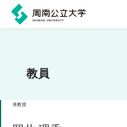
メ
イ
ン
コ
ン
教員
テ
ン
ツ
准教授
に
ス
キ