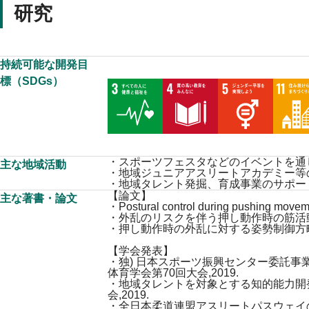
研究
持続可能な開発目
標（SDGs）
・スポーツフェスタなどのイベントを通
主な地域活動
・地域ジュニアアスリートアカデミー等
・地域タレント発掘、育成事業のサポー
【論文】
主な著書・論文
・Postural control during pushing movemen
・外乱のリスクを伴う押し動作時の筋活動. バイ
・押し動作時の外乱に対する姿勢制御方略. 人間
【学会発表】
・独) 日本スポーツ振興センター委託事業アス
体育学会第70回大会,2019.
・地域タレントを対象とする知的能力開
会,2019.
・全日本柔道連盟アスリートパスウェイ