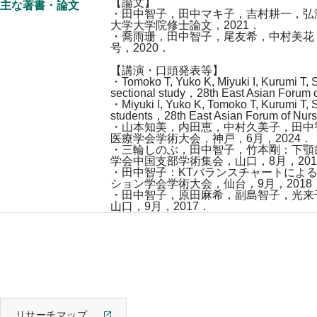
【論文】
主な著書・論文
・田中智子，田中マキ子，吉村耕一，弘
大学大学院修士論文，2021．
・喬雨珊，田中智子，尾友希，中村美花
号，2020．
【講演・口頭発表等】
・Tomoko T, Yuko K, Miyuki I, Kurumi T, 
sectional study，28th East Asian For
・Miyuki I, Yuko K, Tomoko T, Kurumi T, S
students，28th East Asian Forum of 
・山本知美，内田恵，中村久美子，田中
医療学会学術大会，神戸，6月，2024．
・三輪しのぶ，田中智子，竹本剛：下顎
学会中国支部学術集会，山口，8月，201
・田中智子：KTバランスチャートによ
ション学会学術大会，仙台，9月，2018
・田中智子，原田麻希，副島智子，光来
山口，9月，2017．
リサーチマップ