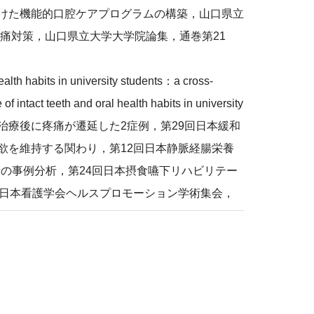
けた機能的口腔ケアプログラムの構築，山口県立
痛対策，山口県立大学大学院論集，通巻第21
lth habits in university students：a cross-
intact teeth and oral health habits in university
療後に疼痛が遷延した2症例，第29回日本緩和
欲を維持する関わり，第12回日本静脈経腸栄養
の事例分析，第24回日本摂食嚥下リハビリテー
回日本看護学会ヘルスプロモーション学術集会，