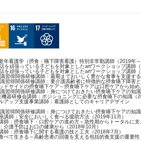
年看護学（摂食・嚥下障害看護）特別非常勤講師（2019年～2
話を頑張っている子どもを対象としたartワークショップ講師（2
を頑張っている子どもを対象としたartワークショップ講師（202
識習得関係研修講師：最期までおいしく豊かな食事を支援する（2
識習得関係研修講師：要介護高齢者に特徴的な摂食嚥下障害とケ
ドサイドの摂食嚥下ケア～摂食嚥下ケアは口腔ケアから始めよう～
識習得関係研修講師：身につけておきたい摂食嚥下ケアの知識と技
機器研修会講師：ポジショニングに必要な摂食嚥下の知識（20
ルアップ支援事業講師：看護師としてのキャリアデザイン
識習得関係研修講師：身につけておきたい摂食嚥下ケアの知識と技
講師：安全においしく食べる援助方法（2019年11月）
講師：摂食嚥下・口腔ケアの進め方～急性期からトータルに支える
介護予防はお口の健康から（2018年10月）
師：摂食嚥下に関する看護の技と工夫（2018年7月）
食べて生きる～高齢患者の回復を支える包括的食支援の重要性～（