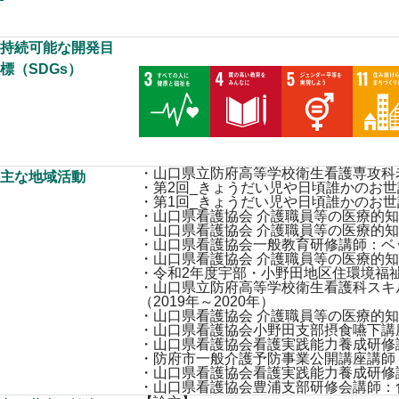
持続可能な開発目
標（SDGs）
・山口県立防府高等学校衛生看護専攻科老
主な地域活動
・第2回_きょうだい児や日頃誰かのお世
・第1回_きょうだい児や日頃誰かのお世話
・山口県看護協会 介護職員等の医療的知
・山口県看護協会 介護職員等の医療的知
・山口県看護協会一般教育研修講師：ベッ
・山口県看護協会 介護職員等の医療的知
・令和2年度宇部・小野田地区住環境福祉
・山口県立防府高等学校衛生看護科スキ
（2019年～2020年）
・山口県看護協会 介護職員等の医療的知
・山口県看護協会小野田支部摂食嚥下講座
・山口県看護協会看護実践能力養成研修
・防府市一般介護予防事業公開講座講師：
・山口県看護協会看護実践能力養成研修講
・山口県看護協会豊浦支部研修会講師：