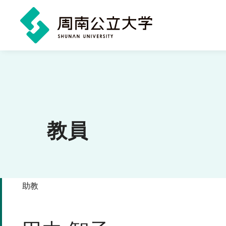
メ
イ
ン
コ
ン
教員
テ
ン
ツ
助教
に
ス
キ