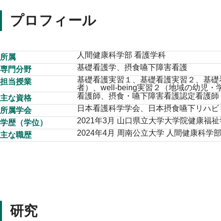
プロフィール
人間健康科学部 看護学科
所属
基礎看護学、摂食嚥下障害看護
専門分野
基礎看護実習１、基礎看護実習２、基礎看
担当授業
者）、well-being実習２（地域の幼児
看護師、摂食・嚥下障害看護認定看護師
主な資格
日本看護科学学会、日本摂食嚥下リハビ
所属学会
2021年3月 山口県立大学大学院健康
学歴（学位）
2024年4月 周南公立大学 人間健康科学
主な職歴
研究