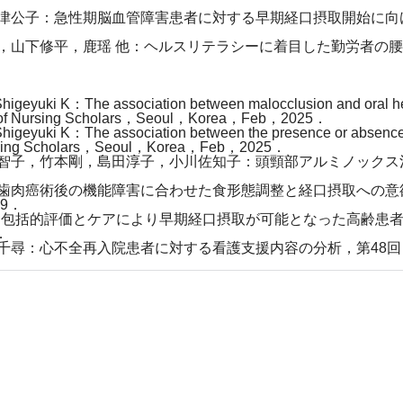
津公子：急性期脳血管障害患者に対する早期経口摂取開始に向
，山下修平，鹿瑶 他：ヘルスリテラシーに着目した勤労者の腰
Shigeyuki K：The association between malocclusion and oral hea
um of Nursing Scholars，Seoul，Korea，Feb，2025．
higeyuki K：The association between the presence or absence of 
Nursing Scholars，Seoul，Korea，Feb，2025．
智子，竹本剛，島田淳子，小川佐知子：頭頸部アルミノックス治
歯肉癌術後の機能障害に合わせた食形態調整と経口摂取への意
9．
る包括的評価とケアにより早期経口摂取が可能となった高齢患者
．
千尋：心不全再入院患者に対する看護支援内容の分析，第48