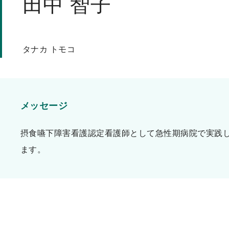
田中 智子
ッ
プ
タナカ トモコ
メッセージ
摂食嚥下障害看護認定看護師として急性期病院で実践
ます。