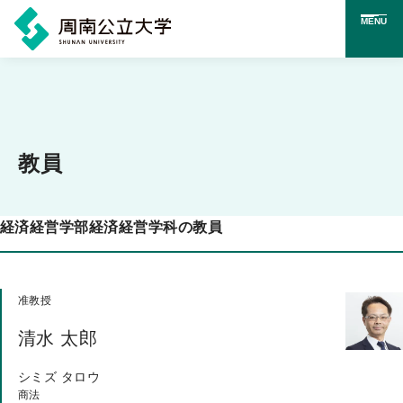
MENU
メ
イ
ン
コ
教員
ン
テ
経済経営学部経済経営学科の教員
ン
ツ
に
准教授
ス
清水 太郎
キ
シミズ タロウ
ッ
商法