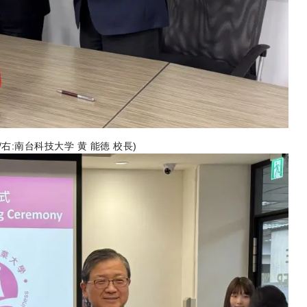
右:南台科技大学 黄 能徳 校長)