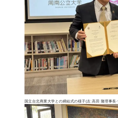
国立台北商業大学との締結式の様子(左:高田 隆理事長·学