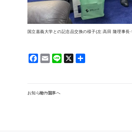
国立嘉義大学との記念品交換の様子(左:高田 隆理事長·学
F
E
Li
X
S
a
m
n
h
c
ai
e
ar
e
l
e
お知らせ一覧
前の記事へ
b
o
o
k