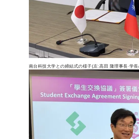
南台科技大学との締結式の様子(左:高田 隆理事長·学長/