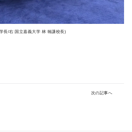
長/右:国立嘉義大学 林 翰謙校長)
次の記事へ