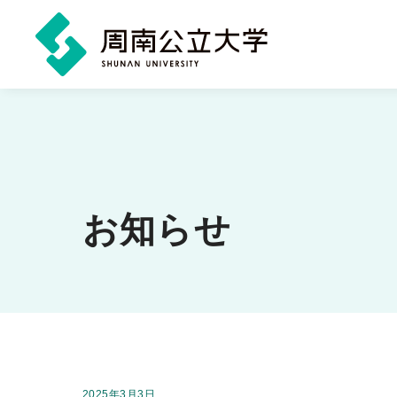
メ
イ
ン
コ
ン
お知らせ
テ
ン
ツ
に
ス
キ
掲載日：
2025年3月3日