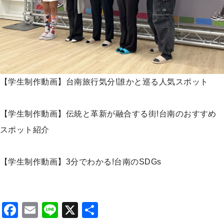
【学生制作動画】台南旅行気分!誰かと巡る人気スポット
【学生制作動画】伝統と革新が融合する街!台南のおすすめ
スポット紹介
【学生制作動画】3分でわかる!台南のSDGs
F
E
Li
X
S