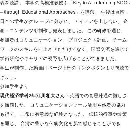
表を聴講、 本学の高橋准教授も「Key to Accelerating SDGs
– through Educational Approaches」を講演。 午後は台湾・
日本の学生がグル ープに分かれ、 アイデアを出し合い、 企
画・コンテンツを制作し発表しました。 この研修を通じ、
参加者はコミュニケーション、 プロジェクト計画、 チーム
ワークのスキルを向上させただけでなく、国際交流を通じて
学術研究やキャリアの視野を広げることができました。
学生が制作した動画はページ下部のリンクボタンより視聴で
きます。
参加学生より
現代経済学科2年江川相大さん
：英語での意思疎通の難しさ
を痛感した。 コミュニケーションツール活用や他者の協力
も得て、 非常に有意義な経験となった。 伝統的行事や散策
を通じ、 台湾の豊かな伝統文化を肌で感じることができ