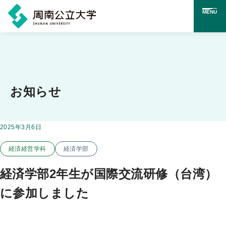
MENU
メ
イ
ン
コ
お知らせ
ン
テ
掲載日：
2025年3月6日
この投稿のカテゴリー
ン
経済経営学科
経済学部
ツ
に
経済学部2年生が国際交流研修（台湾）
ス
に参加しました
キ
ッ