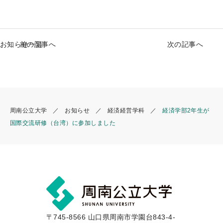
a
m
n
h
c
ai
e
ar
e
l
e
お知らせ一覧
前の記事へ
次の記事へ
b
o
o
k
周南公立大学
お知らせ
経済経営学科
経済学部2年生が
国際交流研修（台湾）に参加しました
〒745-8566 山口県周南市学園台843-4-