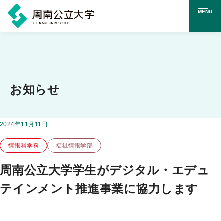
MENU
メ
イ
ン
コ
お知らせ
ン
テ
掲載日：
2024年11月11日
この投稿のカテゴリー
ン
情報科学科
福祉情報学部
ツ
に
周南公立大学学生がデジタル・エデュ
ス
テインメント推進事業に協力します
キ
ッ