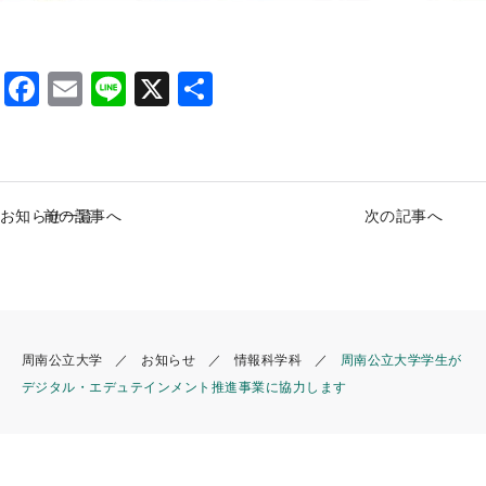
F
E
Li
X
S
a
m
n
h
c
ai
e
ar
e
l
e
お知らせ一覧
前の記事へ
次の記事へ
b
o
o
k
周南公立大学
お知らせ
情報科学科
周南公立大学学生が
デジタル・エデュテインメント推進事業に協力します