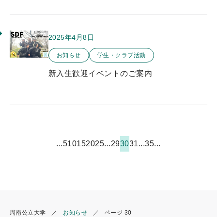
2025年4月8日
このお知らせのカテゴリー
お知らせ
学生・クラブ活動
新入生歓迎イベントのご案内
...
5
10
15
20
25
...
29
30
31
...
35
...
周南公立大学
お知らせ
ページ 30