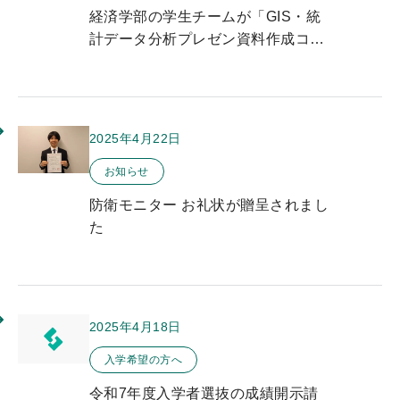
経済学部の学生チームが「GIS・統
計データ分析プレゼン資料作成コン
テスト」で優秀賞を受賞
2025年4月22日
このお知らせのカテゴリー
お知らせ
防衛モニター お礼状が贈呈されまし
た
2025年4月18日
このお知らせのカテゴリー
入学希望の方へ
令和7年度入学者選抜の成績開示請