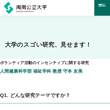
MENU
メ
イ
ン
コ
大学のスゴい研究、見せます！
ン
テ
ボランティア活動のインセンティブに関する研究
ン
人間健康科学部 福祉学科 教授 守本 友美
ツ
に
ス
Q1. どんな研究テーマですか？
キ
ッ