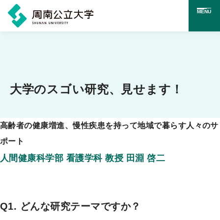
MENU
メ
イ
ン
コ
大学のスゴい研究、見せます！
ン
テ
高齢者の健康増進、慢性疾患を持って地域で暮らす人々のサ
ン
ポート
ツ
人間健康科学部 看護学科 教授 田淵 啓二
に
ス
キ
Q1. どんな研究テーマですか？
ッ