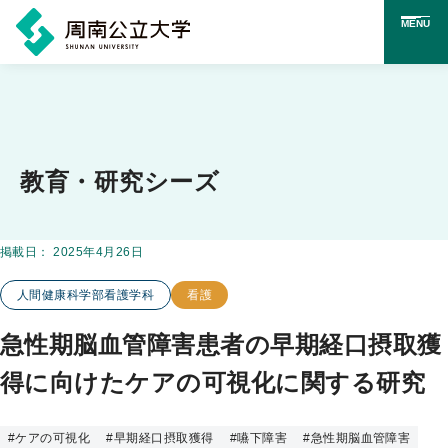
MENU
メ
イ
ン
コ
教育・研究シーズ
ン
テ
掲載日：
2025年4月26日
この教育・研究シーズのカテゴリー
この教育・研究シーズに関連するキーワード
ン
人間健康科学部看護学科
看護
ツ
に
急性期脳血管障害患者の早期経口摂取獲
ス
得に向けたケアの可視化に関する研究
キ
ッ
#
ケアの可視化
#
早期経口摂取獲得
#
嚥下障害
#
急性期脳血管障害