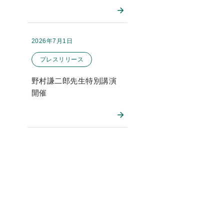
2026年7月1日
掲載日：
このお知らせのカテゴリー
プレスリリース
野村謙二郎先生特別講演
開催