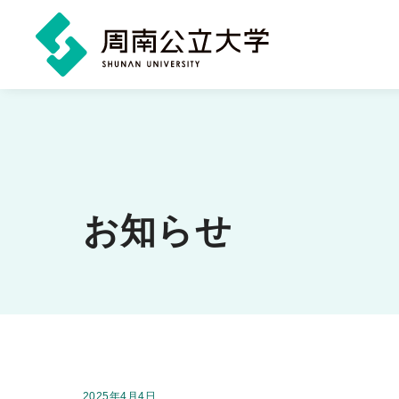
メ
イ
ン
コ
ン
お知らせ
テ
ン
ツ
に
ス
キ
掲載日：
2025年4月4日