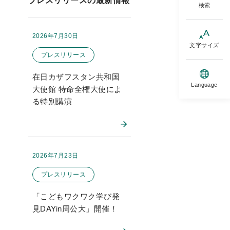
プレスリリースの最新情報
検索
2026年7月30日
掲載日：
このお知らせのカテゴリー
文字サイズ
プレスリリース
在日カザフスタン共和国
Language
大使館 特命全権大使によ
る特別講演
2026年7月23日
掲載日：
このお知らせのカテゴリー
プレスリリース
「こどもワクワク学び発
見DAYin周公大」開催！